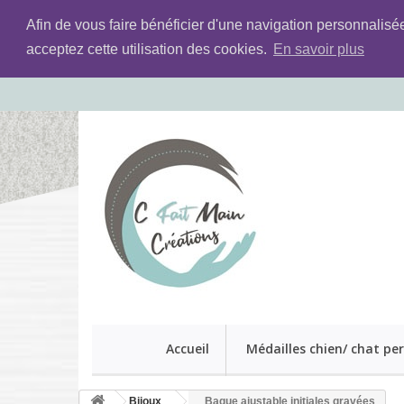
Afin de vous faire bénéficier d'une navigation personnalisé
acceptez cette utilisation des cookies.
En savoir plus
Accueil
Médailles chien/ chat pe
Bijoux
Bague ajustable initiales gravées