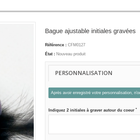
Bague ajustable initiales gravées
Référence :
CFM0127
État :
Nouveau produit
PERSONNALISATION
Après avoir enregistré votre personnalisation, n'ou
*
Indiquez 2 initiales à graver autour du coeur