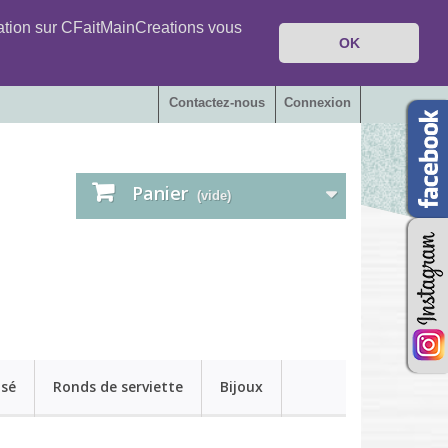
igation sur CFaitMainCreations vous
OK
Contactez-nous
Connexion
Panier
(vide)
isé
Ronds de serviette
Bijoux