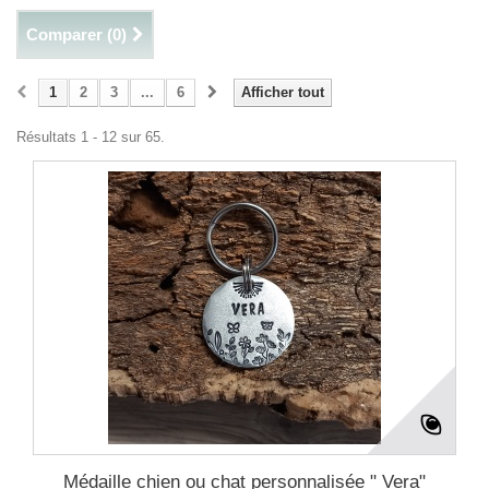
Comparer (
0
)
1
2
3
...
6
Afficher tout
Résultats 1 - 12 sur 65.
Médaille chien ou chat personnalisée " Vera"